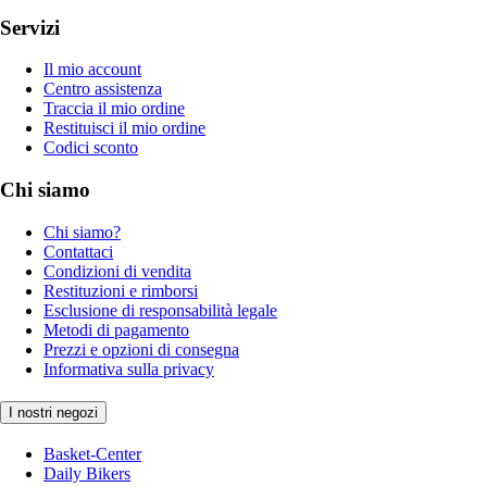
Servizi
Il mio account
Centro assistenza
Traccia il mio ordine
Restituisci il mio ordine
Codici sconto
Chi siamo
Chi siamo?
Contattaci
Condizioni di vendita
Restituzioni e rimborsi
Esclusione di responsabilità legale
Metodi di pagamento
Prezzi e opzioni di consegna
Informativa sulla privacy
I nostri negozi
Basket-Center
Daily Bikers