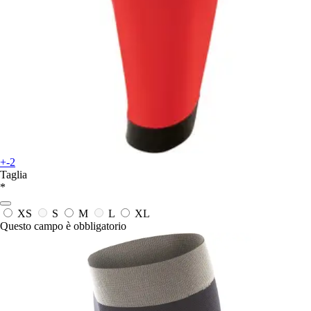
+-2
Taglia
*
XS
S
M
L
XL
Questo campo è obbligatorio