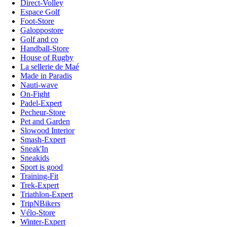
Direct-Volley
Espace Golf
Foot-Store
Galoppostore
Golf and co
Handball-Store
House of Rugby
La sellerie de Maé
Made in Paradis
Nauti-wave
On-Fight
Padel-Expert
Pecheur-Store
Pet and Garden
Slowood Interior
Smash-Expert
Sneak'In
Sneakids
Sport is good
Training-Fit
Trek-Expert
Triathlon-Expert
TripNBikers
Vélo-Store
Winter-Expert