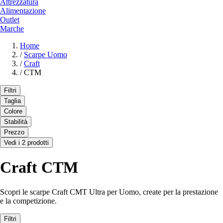
Attrezzatura
Alimentazione
Outlet
Marche
Home
/
Scarpe Uomo
/
Craft
/
CTM
Filtri
Taglia
Colore
Stabilità
Prezzo
Vedi i 2 prodotti
Craft CTM
Scopri le scarpe Craft CMT Ultra per Uomo, create per la prestazione
e la competizione.
Filtri