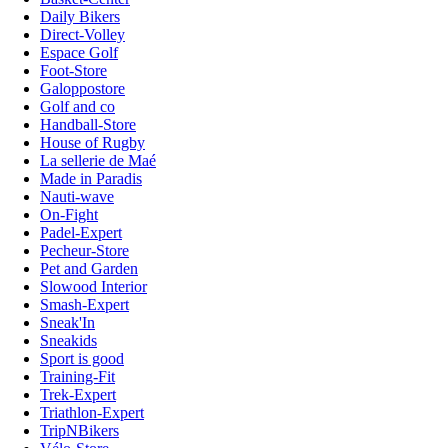
Daily Bikers
Direct-Volley
Espace Golf
Foot-Store
Galoppostore
Golf and co
Handball-Store
House of Rugby
La sellerie de Maé
Made in Paradis
Nauti-wave
On-Fight
Padel-Expert
Pecheur-Store
Pet and Garden
Slowood Interior
Smash-Expert
Sneak'In
Sneakids
Sport is good
Training-Fit
Trek-Expert
Triathlon-Expert
TripNBikers