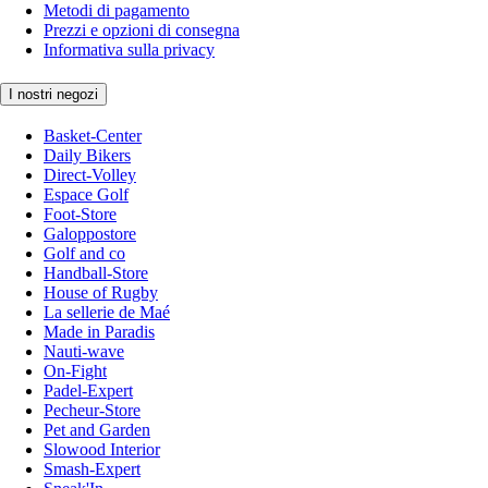
Metodi di pagamento
Prezzi e opzioni di consegna
Informativa sulla privacy
I nostri negozi
Basket-Center
Daily Bikers
Direct-Volley
Espace Golf
Foot-Store
Galoppostore
Golf and co
Handball-Store
House of Rugby
La sellerie de Maé
Made in Paradis
Nauti-wave
On-Fight
Padel-Expert
Pecheur-Store
Pet and Garden
Slowood Interior
Smash-Expert