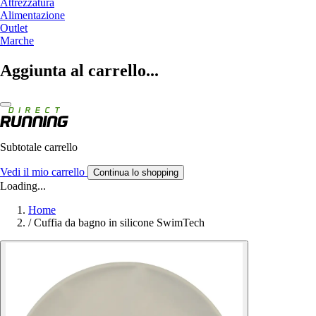
Attrezzatura
Alimentazione
Outlet
Marche
Aggiunta al carrello...
Subtotale carrello
Vedi il mio carrello
Continua lo shopping
Loading...
Home
/
Cuffia da bagno in silicone SwimTech