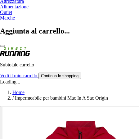
Attrezzatura
Alimentazione
Outlet
Marche
Aggiunta al carrello...
Subtotale carrello
Vedi il mio carrello
Continua lo shopping
Loading...
Home
/
Impermeabile per bambini Mac In A Sac Origin