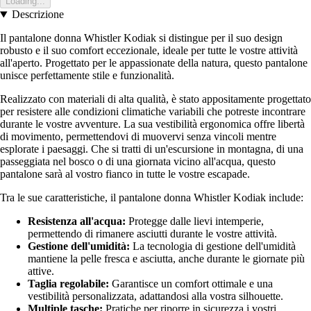
Loading...
Descrizione
Il pantalone donna Whistler Kodiak si distingue per il suo design
robusto e il suo comfort eccezionale, ideale per tutte le vostre attività
all'aperto. Progettato per le appassionate della natura, questo pantalone
unisce perfettamente stile e funzionalità.
Realizzato con materiali di alta qualità, è stato appositamente progettato
per resistere alle condizioni climatiche variabili che potreste incontrare
durante le vostre avventure. La sua vestibilità ergonomica offre libertà
di movimento, permettendovi di muovervi senza vincoli mentre
esplorate i paesaggi. Che si tratti di un'escursione in montagna, di una
passeggiata nel bosco o di una giornata vicino all'acqua, questo
pantalone sarà al vostro fianco in tutte le vostre escapade.
Tra le sue caratteristiche, il pantalone donna Whistler Kodiak include:
Resistenza all'acqua:
Protegge dalle lievi intemperie,
permettendo di rimanere asciutti durante le vostre attività.
Gestione dell'umidità:
La tecnologia di gestione dell'umidità
mantiene la pelle fresca e asciutta, anche durante le giornate più
attive.
Taglia regolabile:
Garantisce un comfort ottimale e una
vestibilità personalizzata, adattandosi alla vostra silhouette.
Multiple tasche:
Pratiche per riporre in sicurezza i vostri