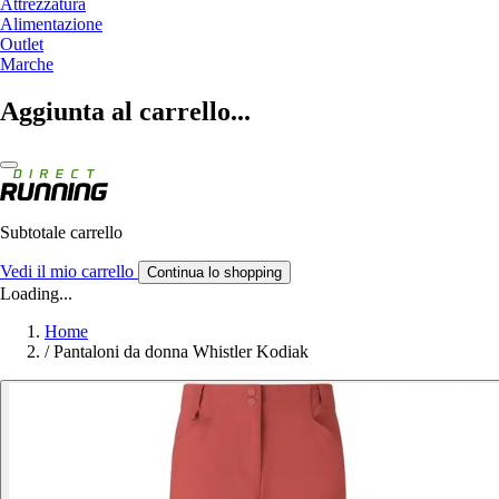
Attrezzatura
Alimentazione
Outlet
Marche
Aggiunta al carrello...
Subtotale carrello
Vedi il mio carrello
Continua lo shopping
Loading...
Home
/
Pantaloni da donna Whistler Kodiak