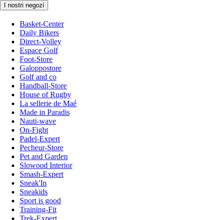
I nostri negozi
Basket-Center
Daily Bikers
Direct-Volley
Espace Golf
Foot-Store
Galoppostore
Golf and co
Handball-Store
House of Rugby
La sellerie de Maé
Made in Paradis
Nauti-wave
On-Fight
Padel-Expert
Pecheur-Store
Pet and Garden
Slowood Interior
Smash-Expert
Sneak'In
Sneakids
Sport is good
Training-Fit
Trek-Expert