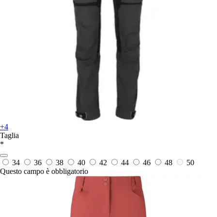
+4
Taglia
*
34
36
38
40
42
44
46
48
50
Questo campo è obbligatorio