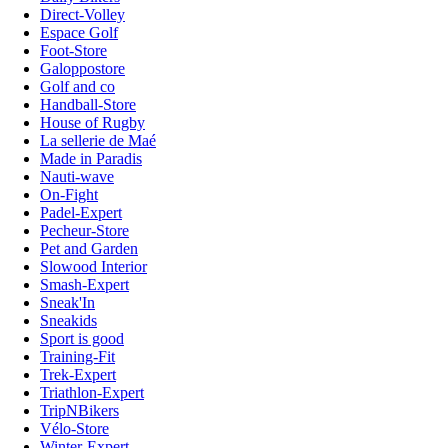
Direct-Volley
Espace Golf
Foot-Store
Galoppostore
Golf and co
Handball-Store
House of Rugby
La sellerie de Maé
Made in Paradis
Nauti-wave
On-Fight
Padel-Expert
Pecheur-Store
Pet and Garden
Slowood Interior
Smash-Expert
Sneak'In
Sneakids
Sport is good
Training-Fit
Trek-Expert
Triathlon-Expert
TripNBikers
Vélo-Store
Winter-Expert