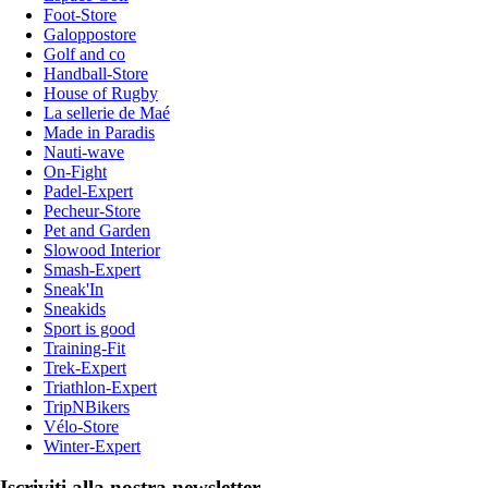
Foot-Store
Galoppostore
Golf and co
Handball-Store
House of Rugby
La sellerie de Maé
Made in Paradis
Nauti-wave
On-Fight
Padel-Expert
Pecheur-Store
Pet and Garden
Slowood Interior
Smash-Expert
Sneak'In
Sneakids
Sport is good
Training-Fit
Trek-Expert
Triathlon-Expert
TripNBikers
Vélo-Store
Winter-Expert
Iscriviti alla nostra newsletter