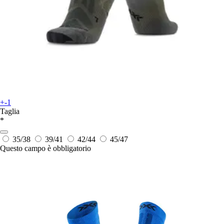
+-1
Taglia
*
35/38
39/41
42/44
45/47
Questo campo è obbligatorio