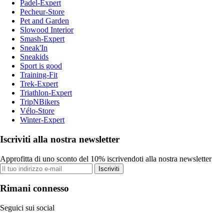
Padel-Expert
Pecheur-Store
Pet and Garden
Slowood Interior
Smash-Expert
Sneak'In
Sneakids
Sport is good
Training-Fit
Trek-Expert
Triathlon-Expert
TripNBikers
Vélo-Store
Winter-Expert
Iscriviti alla nostra newsletter
Approfitta di uno sconto del 10% iscrivendoti alla nostra newsletter
Iscriviti
Rimani connesso
Seguici sui social