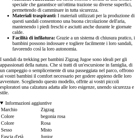
speciale che garantisce un'ottima trazione su diverse superfici,
permettendo di camminare in tutta sicurezza.
Materiali traspiranti:
I materiali utilizzati per la produzione di
questi sandali consentono una buona circolazione dell'aria,
mantenendo i piedi freschi e asciutti anche durante le giornate
calde.
Facilità di infilatura:
Grazie a un sistema di chiusura pratico, i
bambini possono indossare e togliere facilmente i loro sandali,
favorendo così la loro autonomia.
I sandali da trekking per bambini Zigzag Jugoe sono ideali per gli
appassionati della natura. Che si tratti di un'escursione in famiglia, di
un campeggio o semplicemente di una passeggiata nel parco, offrono
ai vostri bambini il comfort necessario per godere appieno delle loro
avventure. Scegliendo questo modello, offrite ai vostri piccoli
esploratori una calzatura adatta alle loro esigenze, unendo sicurezza e
stile.
Informazioni aggiuntive
Marchio
Zigzag
Colore
begonia rosa
Colore
Rosa
Sesso
Misto
Fascia d'età
Junior