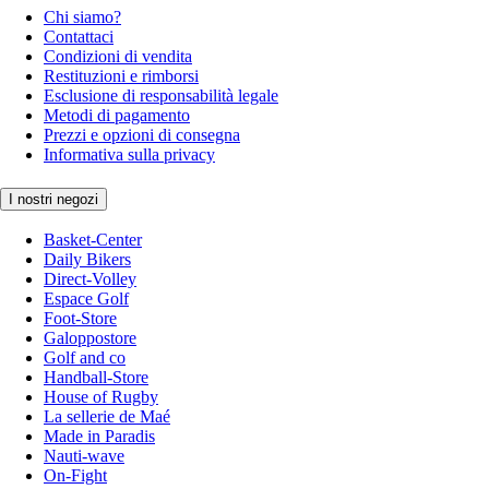
Chi siamo?
Contattaci
Condizioni di vendita
Restituzioni e rimborsi
Esclusione di responsabilità legale
Metodi di pagamento
Prezzi e opzioni di consegna
Informativa sulla privacy
I nostri negozi
Basket-Center
Daily Bikers
Direct-Volley
Espace Golf
Foot-Store
Galoppostore
Golf and co
Handball-Store
House of Rugby
La sellerie de Maé
Made in Paradis
Nauti-wave
On-Fight