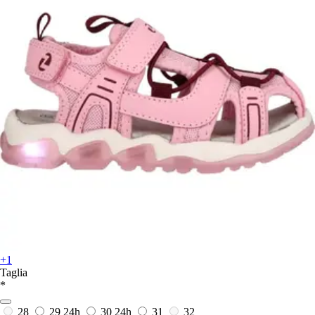
+1
Taglia
*
28
29
24h
30
24h
31
32