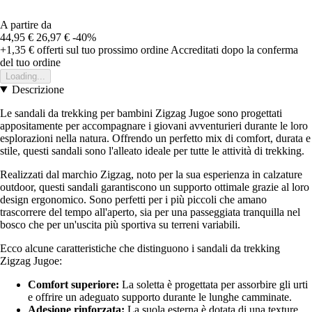
A partire da
44,95 €
26,97 €
-40%
+1,35 €
offerti sul tuo prossimo ordine
Accreditati dopo la conferma
del tuo ordine
Loading...
Descrizione
Le sandali da trekking per bambini Zigzag Jugoe sono progettati
appositamente per accompagnare i giovani avventurieri durante le loro
esplorazioni nella natura. Offrendo un perfetto mix di comfort, durata e
stile, questi sandali sono l'alleato ideale per tutte le attività di trekking.
Realizzati dal marchio Zigzag, noto per la sua esperienza in calzature
outdoor, questi sandali garantiscono un supporto ottimale grazie al loro
design ergonomico. Sono perfetti per i più piccoli che amano
trascorrere del tempo all'aperto, sia per una passeggiata tranquilla nel
bosco che per un'uscita più sportiva su terreni variabili.
Ecco alcune caratteristiche che distinguono i sandali da trekking
Zigzag Jugoe:
Comfort superiore:
La soletta è progettata per assorbire gli urti
e offrire un adeguato supporto durante le lunghe camminate.
Adesione rinforzata:
La suola esterna è dotata di una texture