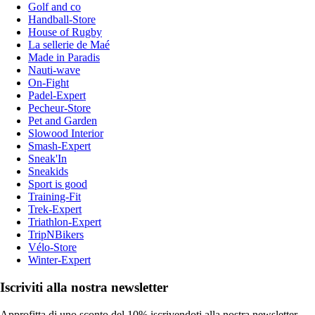
Golf and co
Handball-Store
House of Rugby
La sellerie de Maé
Made in Paradis
Nauti-wave
On-Fight
Padel-Expert
Pecheur-Store
Pet and Garden
Slowood Interior
Smash-Expert
Sneak'In
Sneakids
Sport is good
Training-Fit
Trek-Expert
Triathlon-Expert
TripNBikers
Vélo-Store
Winter-Expert
Iscriviti alla nostra newsletter
Approfitta di uno sconto del 10% iscrivendoti alla nostra newsletter