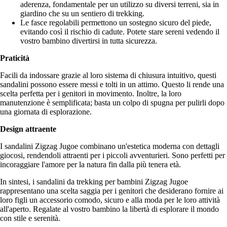
aderenza, fondamentale per un utilizzo su diversi terreni, sia in
giardino che su un sentiero di trekking.
Le fasce regolabili permettono un sostegno sicuro del piede,
evitando così il rischio di cadute. Potete stare sereni vedendo il
vostro bambino divertirsi in tutta sicurezza.
Praticità
Facili da indossare grazie al loro sistema di chiusura intuitivo, questi
sandalini possono essere messi e tolti in un attimo. Questo li rende una
scelta perfetta per i genitori in movimento. Inoltre, la loro
manutenzione è semplificata; basta un colpo di spugna per pulirli dopo
una giornata di esplorazione.
Design attraente
I sandalini Zigzag Jugoe combinano un'estetica moderna con dettagli
giocosi, rendendoli attraenti per i piccoli avventurieri. Sono perfetti per
incoraggiare l'amore per la natura fin dalla più tenera età.
In sintesi, i sandalini da trekking per bambini Zigzag Jugoe
rappresentano una scelta saggia per i genitori che desiderano fornire ai
loro figli un accessorio comodo, sicuro e alla moda per le loro attività
all'aperto. Regalate al vostro bambino la libertà di esplorare il mondo
con stile e serenità.