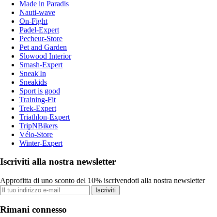
Made in Paradis
Nauti-wave
On-Fight
Padel-Expert
Pecheur-Store
Pet and Garden
Slowood Interior
Smash-Expert
Sneak'In
Sneakids
Sport is good
Training-Fit
Trek-Expert
Triathlon-Expert
TripNBikers
Vélo-Store
Winter-Expert
Iscriviti alla nostra newsletter
Approfitta di uno sconto del 10% iscrivendoti alla nostra newsletter
Iscriviti
Rimani connesso