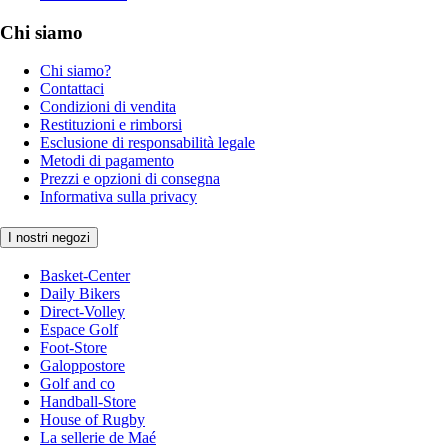
Chi siamo
Chi siamo?
Contattaci
Condizioni di vendita
Restituzioni e rimborsi
Esclusione di responsabilità legale
Metodi di pagamento
Prezzi e opzioni di consegna
Informativa sulla privacy
I nostri negozi
Basket-Center
Daily Bikers
Direct-Volley
Espace Golf
Foot-Store
Galoppostore
Golf and co
Handball-Store
House of Rugby
La sellerie de Maé