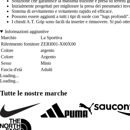
Soluzione che garantisce la massima trazione e presa su terreni ghi
Inizialmente progettati per migliorare la presa dei pneumatici inve
Sistema di avvitamento e svitamento rapido ed efficace.
Possono essere aggiunti a tutti i tipi di suole con "lugs profondi".
I chiodi A.T. Grip sono facili da inserire e rimuovere. Si può ot
Informazioni aggiuntive
Marchio
La Sportiva
Riferimento fornitore
ZERI001-X00X00
Colore
argento
Colore
Argento
Sesso
Misto
Fascia d'età
Adulti
Loading...
Loading...
Tutte le nostre marche