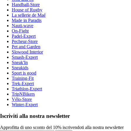
Handball-Store
House of Rugby
La sellerie de Maé
Made in Paradis
Nauti-wave
On-Fight
Padel-Expert
Pecheur-Store
Pet and Garden
Slowood Interior
Smash-Expert
Sneak'In
Sneakids
Sport is good
Training-Fit
Trek-Expert
Triathlon-Expert
TripNBikers
Vélo-Store
Winter-Expert
Iscriviti alla nostra newsletter
Approfitta di uno sconto del 10% iscrivendoti alla nostra newsletter