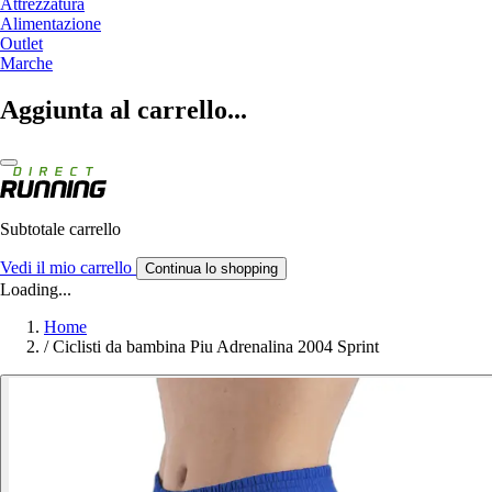
Attrezzatura
Alimentazione
Outlet
Marche
Aggiunta al carrello...
Subtotale carrello
Vedi il mio carrello
Continua lo shopping
Loading...
Home
/
Ciclisti da bambina Piu Adrenalina 2004 Sprint