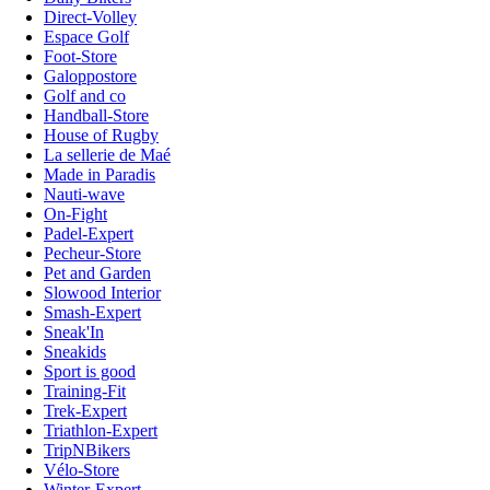
Direct-Volley
Espace Golf
Foot-Store
Galoppostore
Golf and co
Handball-Store
House of Rugby
La sellerie de Maé
Made in Paradis
Nauti-wave
On-Fight
Padel-Expert
Pecheur-Store
Pet and Garden
Slowood Interior
Smash-Expert
Sneak'In
Sneakids
Sport is good
Training-Fit
Trek-Expert
Triathlon-Expert
TripNBikers
Vélo-Store
Winter-Expert