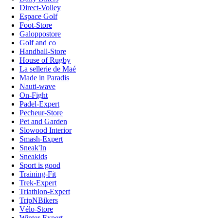
Direct-Volley
Espace Golf
Foot-Store
Galoppostore
Golf and co
Handball-Store
House of Rugby
La sellerie de Maé
Made in Paradis
Nauti-wave
On-Fight
Padel-Expert
Pecheur-Store
Pet and Garden
Slowood Interior
Smash-Expert
Sneak'In
Sneakids
Sport is good
Training-Fit
Trek-Expert
Triathlon-Expert
TripNBikers
Vélo-Store
Winter-Expert