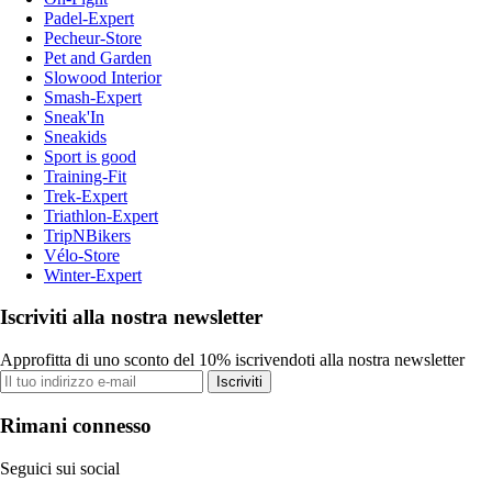
Padel-Expert
Pecheur-Store
Pet and Garden
Slowood Interior
Smash-Expert
Sneak'In
Sneakids
Sport is good
Training-Fit
Trek-Expert
Triathlon-Expert
TripNBikers
Vélo-Store
Winter-Expert
Iscriviti alla nostra newsletter
Approfitta di uno sconto del 10% iscrivendoti alla nostra newsletter
Iscriviti
Rimani connesso
Seguici sui social