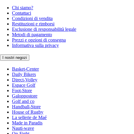
Chi siamo?
Contattaci
Condizioni di vendita
Restituzioni e rimborsi
Esclusione di responsabilità legale
Metodi di pagamento
Prezzi e opzioni di consegna
Informativa sulla privacy
I nostri negozi
Basket-Center
Daily Bikers
Direct-Volley
Espace Golf
Foot-Store
Galoppostore
Golf and co
Handball-Store
House of Rugby
La sellerie de Maé
Made in Paradis
Nauti-wave
On-Fight