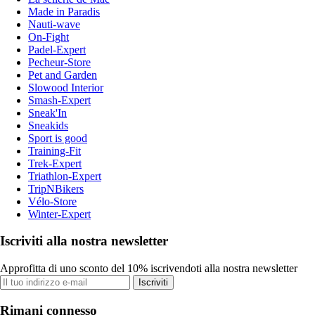
Made in Paradis
Nauti-wave
On-Fight
Padel-Expert
Pecheur-Store
Pet and Garden
Slowood Interior
Smash-Expert
Sneak'In
Sneakids
Sport is good
Training-Fit
Trek-Expert
Triathlon-Expert
TripNBikers
Vélo-Store
Winter-Expert
Iscriviti alla nostra newsletter
Approfitta di uno sconto del 10% iscrivendoti alla nostra newsletter
Iscriviti
Rimani connesso