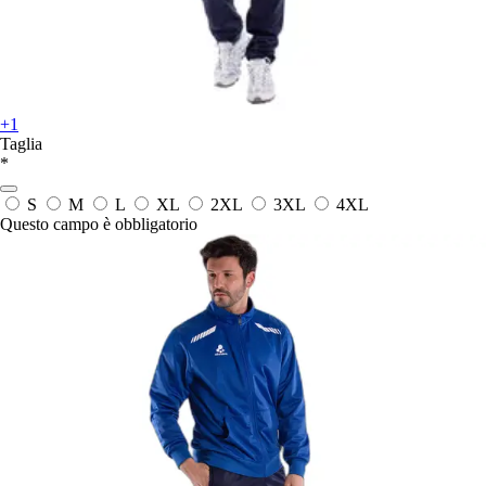
+1
Taglia
*
S
M
L
XL
2XL
3XL
4XL
Questo campo è obbligatorio