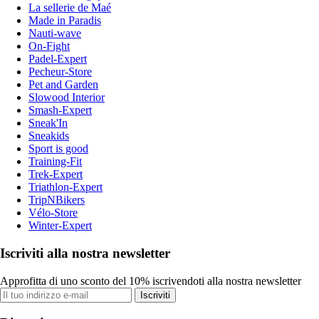
La sellerie de Maé
Made in Paradis
Nauti-wave
On-Fight
Padel-Expert
Pecheur-Store
Pet and Garden
Slowood Interior
Smash-Expert
Sneak'In
Sneakids
Sport is good
Training-Fit
Trek-Expert
Triathlon-Expert
TripNBikers
Vélo-Store
Winter-Expert
Iscriviti alla nostra newsletter
Approfitta di uno sconto del 10% iscrivendoti alla nostra newsletter
Iscriviti