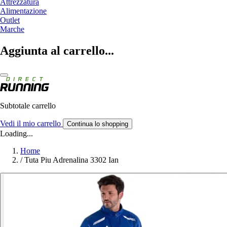
Attrezzatura
Alimentazione
Outlet
Marche
Aggiunta al carrello...
Subtotale carrello
Vedi il mio carrello
Continua lo shopping
Loading...
Home
/
Tuta Piu Adrenalina 3302 Ian