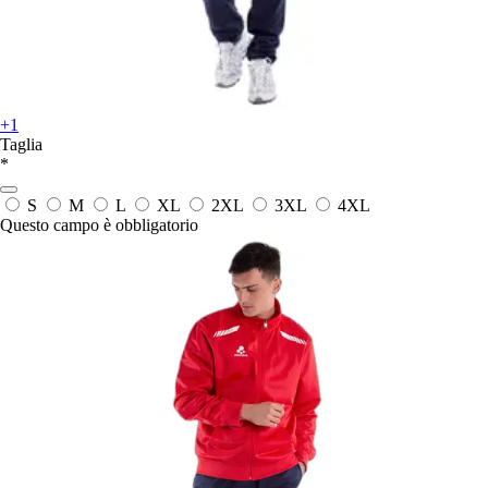
+1
Taglia
*
S
M
L
XL
2XL
3XL
4XL
Questo campo è obbligatorio