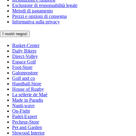
Esclusione di responsabilità legale
Metodi di pagamento
Prezzi e opzioni di consegna
Informativa sulla privacy
I nostri negozi
Basket-Center
Daily Bikers
Direct-Volley
Espace Golf
Foot-Store
Galoppostore
Golf and co
Handball-Store
House of Rugby
La sellerie de Maé
Made in Paradis
Nauti-wave
On-Fight
Padel-Expert
Pecheur-Store
Pet and Garden
Slowood Interior