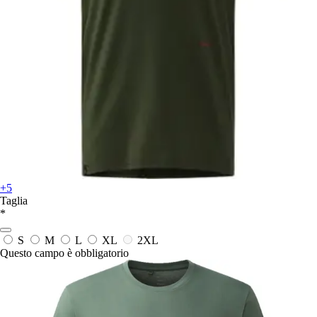
+5
Taglia
*
S
M
L
XL
2XL
Questo campo è obbligatorio