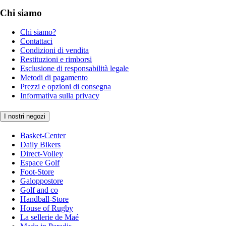
Chi siamo
Chi siamo?
Contattaci
Condizioni di vendita
Restituzioni e rimborsi
Esclusione di responsabilità legale
Metodi di pagamento
Prezzi e opzioni di consegna
Informativa sulla privacy
I nostri negozi
Basket-Center
Daily Bikers
Direct-Volley
Espace Golf
Foot-Store
Galoppostore
Golf and co
Handball-Store
House of Rugby
La sellerie de Maé