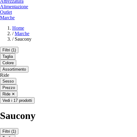
Attrezzatura
Alimentazione
Outlet
Marche
Home
/
Marche
/
Saucony
Filtri
(1)
Taglia
Colore
Assortimento
Ride
Sesso
Prezzo
Ride
✕
Vedi i 17 prodotti
Saucony
Filtri
(1)