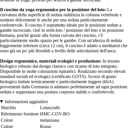
Il cuscino da yoga ergonomico per la posizione del loto:
La
curvatura della superficie di seduta raddrizza la colonna vertebrale e
sostiene dolcemente le anche per una seduta particolarmente
confortevole. Il cuscino è soprattutto ideale per le posizioni sedute a
gambe incrociate, cioè in semi-loto / posizione del loto o in posizione
birmana, poiché grazie alla forma curvata del cuscino, c'è
particolarmente molto spazio per le gambe. Con un'altezza di seduta
leggermente inferiore (circa 12 cm), il cuscino è adatto a meditatori che
sono già un po' più flessibili a livello delle articolazioni dell'anca.
Design ergonomico, materiali ecologici e produzione:
In tessuto
biologico robusto dal design classico con ricamo di loto integrato.
Disponibile in molte colorazioni ispiratrici. Realizzato secondo elevati
standard sociali ed ecologici (certificato GOTS). Scorze di grano
biologico trattate termicamente e particolarmente leggere (kbA)
provenienti dalla Germania si adattano perfettamente ad ogni posizione
seduta e supportano una postura corporea stabile e confortevole.
Informazioni aggiuntive
Marchio
Lotuscrafts
Riferimento fornitore
HMC-COV-BO
Colore
melanzana
Colore
Rosso