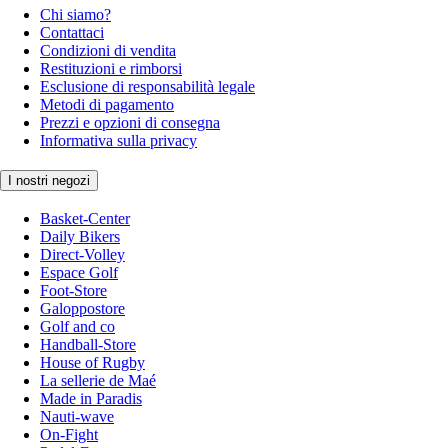
Chi siamo?
Contattaci
Condizioni di vendita
Restituzioni e rimborsi
Esclusione di responsabilità legale
Metodi di pagamento
Prezzi e opzioni di consegna
Informativa sulla privacy
I nostri negozi
Basket-Center
Daily Bikers
Direct-Volley
Espace Golf
Foot-Store
Galoppostore
Golf and co
Handball-Store
House of Rugby
La sellerie de Maé
Made in Paradis
Nauti-wave
On-Fight