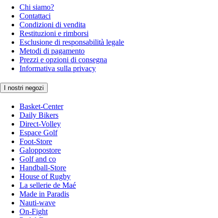
Chi siamo?
Contattaci
Condizioni di vendita
Restituzioni e rimborsi
Esclusione di responsabilità legale
Metodi di pagamento
Prezzi e opzioni di consegna
Informativa sulla privacy
I nostri negozi
Basket-Center
Daily Bikers
Direct-Volley
Espace Golf
Foot-Store
Galoppostore
Golf and co
Handball-Store
House of Rugby
La sellerie de Maé
Made in Paradis
Nauti-wave
On-Fight