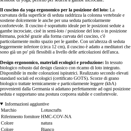
Il cuscino da yoga ergonomico per la posizione del loto:
La
curvatura della superficie di seduta raddrizza la colonna vertebrale e
sostiene dolcemente le anche per una seduta particolarmente
confortevole. Il cuscino è soprattutto ideale per le posizioni sedute a
gambe incrociate, cioè in semi-loto / posizione del loto o in posizione
birmana, poiché grazie alla forma curvata del cuscino, c'è
particolarmente molto spazio per le gambe. Con un'altezza di seduta
leggermente inferiore (circa 12 cm), il cuscino è adatto a meditatori che
sono già un po' più flessibili a livello delle articolazioni dell'anca.
Design ergonomico, materiali ecologici e produzione:
In tessuto
biologico robusto dal design classico con ricamo di loto integrato.
Disponibile in molte colorazioni ispiratrici. Realizzato secondo elevati
standard sociali ed ecologici (certificato GOTS). Scorze di grano
biologico trattate termicamente e particolarmente leggere (kbA)
provenienti dalla Germania si adattano perfettamente ad ogni posizione
seduta e supportano una postura corporea stabile e confortevole.
Informazioni aggiuntive
Marchio
Lotuscrafts
Riferimento fornitore
HMC-COV-NA
Colore
natura
Colore
Bianco