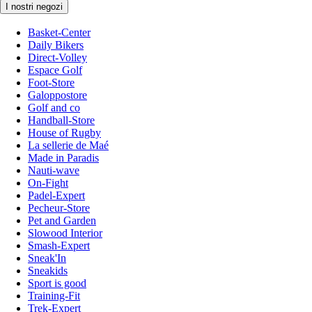
I nostri negozi
Basket-Center
Daily Bikers
Direct-Volley
Espace Golf
Foot-Store
Galoppostore
Golf and co
Handball-Store
House of Rugby
La sellerie de Maé
Made in Paradis
Nauti-wave
On-Fight
Padel-Expert
Pecheur-Store
Pet and Garden
Slowood Interior
Smash-Expert
Sneak'In
Sneakids
Sport is good
Training-Fit
Trek-Expert