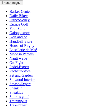
I nostri negozi
Basket-Center
Daily Bikers
Direct-Volley
Espace Golf
Foot-Store
Galoppostore
Golf and co
Handball-Store
House of Rugby
La sellerie de Maé
Made in Paradis
Nauti-wave
On-Fight
Padel-Expert
Pecheur-Store
Pet and Garden
Slowood Interior
Smash-Expert
Sneak'In
Sneakids
Sport is good
Training-Fit
Trek-Expert