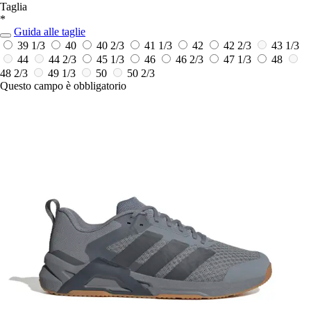
Taglia
*
Guida alle taglie
39 1/3
40
40 2/3
41 1/3
42
42 2/3
43 1/3
44
44 2/3
45 1/3
46
46 2/3
47 1/3
48
48 2/3
49 1/3
50
50 2/3
Questo campo è obbligatorio