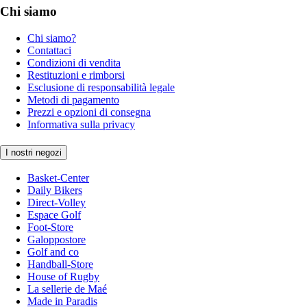
Chi siamo
Chi siamo?
Contattaci
Condizioni di vendita
Restituzioni e rimborsi
Esclusione di responsabilità legale
Metodi di pagamento
Prezzi e opzioni di consegna
Informativa sulla privacy
I nostri negozi
Basket-Center
Daily Bikers
Direct-Volley
Espace Golf
Foot-Store
Galoppostore
Golf and co
Handball-Store
House of Rugby
La sellerie de Maé
Made in Paradis