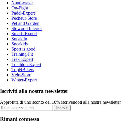
Nauti-wave
On-Fight
Padel-Expert
Pecheur-Store
Pet and Garden
Slowood Interior
Smash-Expert
Sneak'In
Sneakids
Sport is good
Training-Fit
Trek-Expert
Triathlon-Expert
TripNBikers
Vélo-Store
Winter-Expert
Iscriviti alla nostra newsletter
Approfitta di uno sconto del 10% iscrivendoti alla nostra newsletter
Iscriviti
Rimani connesso