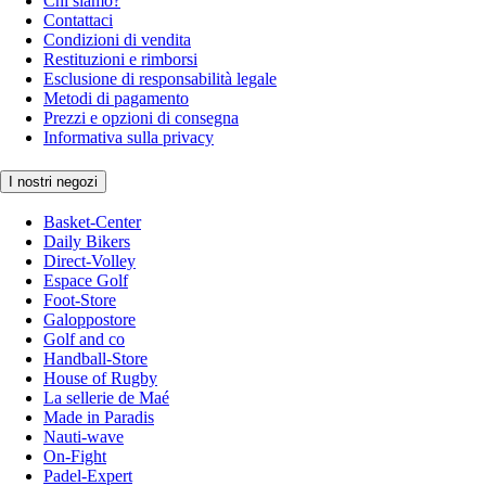
Chi siamo?
Contattaci
Condizioni di vendita
Restituzioni e rimborsi
Esclusione di responsabilità legale
Metodi di pagamento
Prezzi e opzioni di consegna
Informativa sulla privacy
I nostri negozi
Basket-Center
Daily Bikers
Direct-Volley
Espace Golf
Foot-Store
Galoppostore
Golf and co
Handball-Store
House of Rugby
La sellerie de Maé
Made in Paradis
Nauti-wave
On-Fight
Padel-Expert