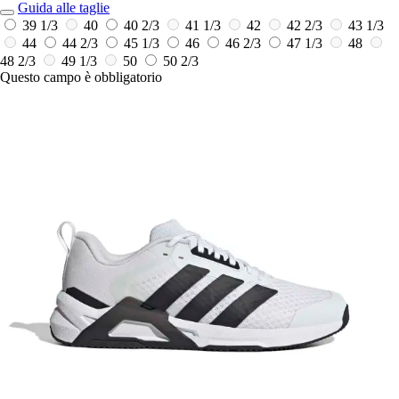
Guida alle taglie
39 1/3
40
40 2/3
41 1/3
42
42 2/3
43 1/3
44
44 2/3
45 1/3
46
46 2/3
47 1/3
48
48 2/3
49 1/3
50
50 2/3
Questo campo è obbligatorio