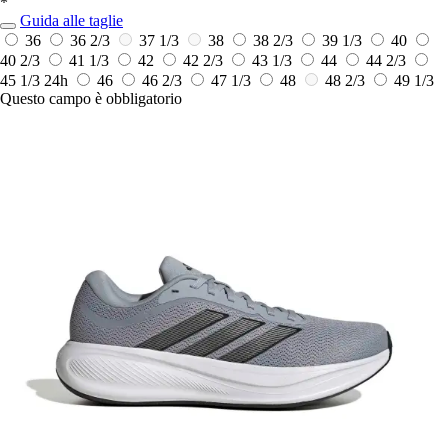
*
Guida alle taglie
36
36 2/3
37 1/3
38
38 2/3
39 1/3
40
40 2/3
41 1/3
42
42 2/3
43 1/3
44
44 2/3
45 1/3
24h
46
46 2/3
47 1/3
48
48 2/3
49 1/3
Questo campo è obbligatorio