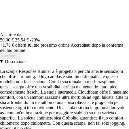
A partire da
50,00 €
35,54 €
-29%
+1,78 €
offerti sul tuo prossimo ordine
Accreditati dopo la conferma
del tuo ordine
Loading...
Descrizione
La scarpa Response Runner 2 è progettata per chi ama le sensazioni
che offre il running. Il logo adidas è sinonimo di qualità, e questo
modello non fa eccezione. Con la sua tomaia in mesh traspirante,
questa scarpa offre una vestibilità perfetta mantenendo i tuoi piedi
comodamente freschi. La suola intermedia Cloudfoam offre il massimo
comfort, con un'ammortizzazione ultra morbida ad ogni falcata. Che tu
stia affrontando un marathon o una corsa rilassata, è progettata per
sostenere ogni tuo movimento. Una suola esterna in gomma durevole
assicura un'ottima trazione per maggiore stabilità su una varietà di
superfici. La soletta antimicrobica Ortholite garantisce il tuo comfort,
chilometro dopo chilometro. Con questa scarpa, non fai solo jogging,
imponi il tuo stile.