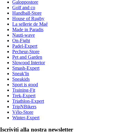
Galoppostore
Golf and co
Handball-Store
House of Rugby
La sellerie de Maé
Made in Paradis
Nauti-wave
On-Fight
Padel-Expert
Pecheur-Store
Pet and Garden
Slowood Interior
Smash-Expert
Sneak'In
Sneakids
Sport is good
Training-Fit
Trek-Expert
Triathlon-Expert
TripNBikers
Vélo-Store
Winter-Expert
Iscriviti alla nostra newsletter