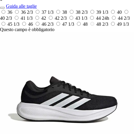
*
Guida alle taglie
36
36 2/3
37 1/3
38
38 2/3
39 1/3
40
40 2/3
41 1/3
42
42 2/3
43 1/3
44
24h
44 2/3
45 1/3
46
46 2/3
47 1/3
48
48 2/3
49 1/3
Questo campo è obbligatorio