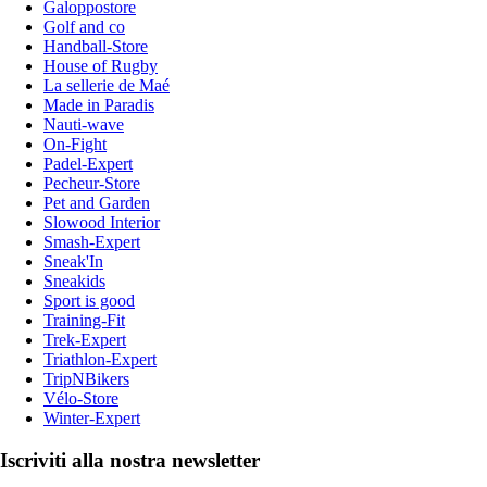
Galoppostore
Golf and co
Handball-Store
House of Rugby
La sellerie de Maé
Made in Paradis
Nauti-wave
On-Fight
Padel-Expert
Pecheur-Store
Pet and Garden
Slowood Interior
Smash-Expert
Sneak'In
Sneakids
Sport is good
Training-Fit
Trek-Expert
Triathlon-Expert
TripNBikers
Vélo-Store
Winter-Expert
Iscriviti alla nostra newsletter