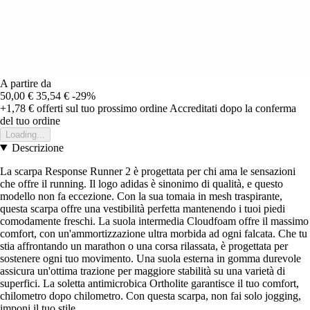
A partire da
50,00 €
35,54 €
-29%
+1,78 €
offerti sul tuo prossimo ordine
Accreditati dopo la conferma
del tuo ordine
Loading...
Descrizione
La scarpa Response Runner 2 è progettata per chi ama le sensazioni
che offre il running. Il logo adidas è sinonimo di qualità, e questo
modello non fa eccezione. Con la sua tomaia in mesh traspirante,
questa scarpa offre una vestibilità perfetta mantenendo i tuoi piedi
comodamente freschi. La suola intermedia Cloudfoam offre il massimo
comfort, con un'ammortizzazione ultra morbida ad ogni falcata. Che tu
stia affrontando un marathon o una corsa rilassata, è progettata per
sostenere ogni tuo movimento. Una suola esterna in gomma durevole
assicura un'ottima trazione per maggiore stabilità su una varietà di
superfici. La soletta antimicrobica Ortholite garantisce il tuo comfort,
chilometro dopo chilometro. Con questa scarpa, non fai solo jogging,
imponi il tuo stile.