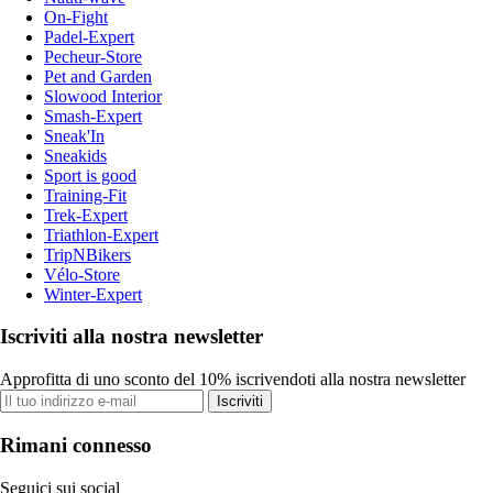
On-Fight
Padel-Expert
Pecheur-Store
Pet and Garden
Slowood Interior
Smash-Expert
Sneak'In
Sneakids
Sport is good
Training-Fit
Trek-Expert
Triathlon-Expert
TripNBikers
Vélo-Store
Winter-Expert
Iscriviti alla nostra newsletter
Approfitta di uno sconto del 10% iscrivendoti alla nostra newsletter
Iscriviti
Rimani connesso
Seguici sui social