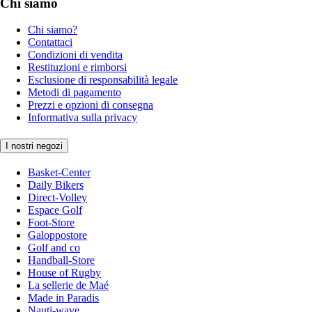
Chi siamo
Chi siamo?
Contattaci
Condizioni di vendita
Restituzioni e rimborsi
Esclusione di responsabilità legale
Metodi di pagamento
Prezzi e opzioni di consegna
Informativa sulla privacy
I nostri negozi
Basket-Center
Daily Bikers
Direct-Volley
Espace Golf
Foot-Store
Galoppostore
Golf and co
Handball-Store
House of Rugby
La sellerie de Maé
Made in Paradis
Nauti-wave