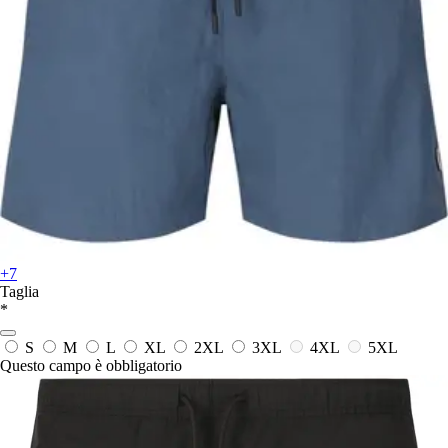
+7
Taglia
*
S
M
L
XL
2XL
3XL
4XL
5XL
Questo campo è obbligatorio