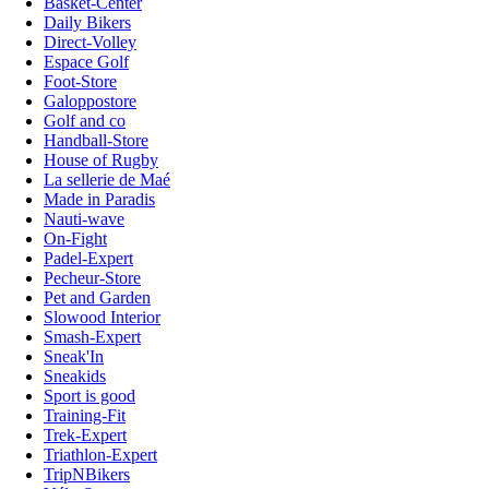
Basket-Center
Daily Bikers
Direct-Volley
Espace Golf
Foot-Store
Galoppostore
Golf and co
Handball-Store
House of Rugby
La sellerie de Maé
Made in Paradis
Nauti-wave
On-Fight
Padel-Expert
Pecheur-Store
Pet and Garden
Slowood Interior
Smash-Expert
Sneak'In
Sneakids
Sport is good
Training-Fit
Trek-Expert
Triathlon-Expert
TripNBikers