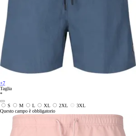
+7
Taglia
*
S
M
L
XL
2XL
3XL
Questo campo è obbligatorio