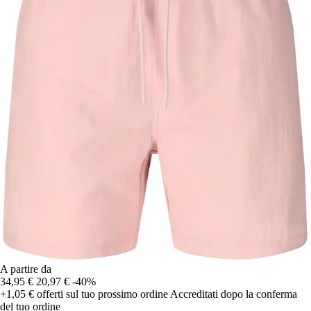
A partire da
34,95 €
20,97 €
-40%
+1,05 €
offerti sul tuo prossimo ordine
Accreditati dopo la conferma
del tuo ordine