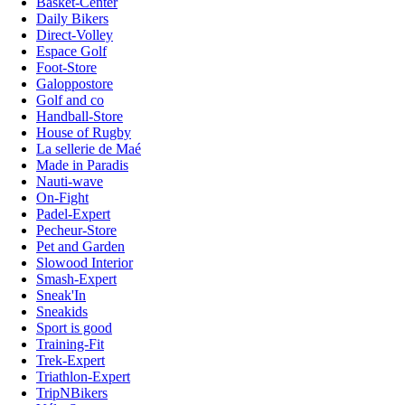
Basket-Center
Daily Bikers
Direct-Volley
Espace Golf
Foot-Store
Galoppostore
Golf and co
Handball-Store
House of Rugby
La sellerie de Maé
Made in Paradis
Nauti-wave
On-Fight
Padel-Expert
Pecheur-Store
Pet and Garden
Slowood Interior
Smash-Expert
Sneak'In
Sneakids
Sport is good
Training-Fit
Trek-Expert
Triathlon-Expert
TripNBikers