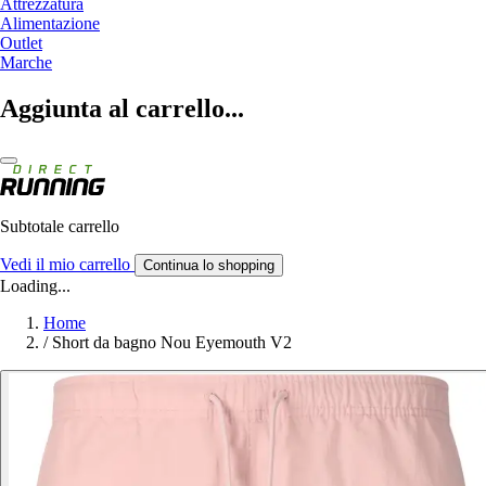
Attrezzatura
Alimentazione
Outlet
Marche
Aggiunta al carrello...
Subtotale carrello
Vedi il mio carrello
Continua lo shopping
Loading...
Home
/
Short da bagno Nou Eyemouth V2