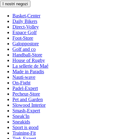
I nostri negozi
Basket-Center
Daily Bikers
Direct-Volley
Espace Golf
Foot-Store
Galoppostore
Golf and co
Handball-Store
House of Rugby
La sellerie de Maé
Made in Paradis
Nauti-wave
On-Fight
Padel-Expert
Pecheur-Store
Pet and Garden
Slowood Interior
Smash-Expert
Sneak'In
Sneakids
Sport is good
Training-Fit
Trek-Expert