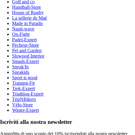
Golf and co
Handball-Store
House of Rugby
La sellerie de Maé
Made in Paradis
Nauti-wave
On-Fight
Padel-Expert
Pecheur-Store
Pet and Garden
Slowood Interior
Smash-Expert
Sneak'In
Sneakids
Sport is good
Training-Fit
Trek-Expert
Triathlon-Expert
TripNBikers
Vélo-Store
Winter-Expert
Iscriviti alla nostra newsletter
Approfitta di uno sconto del 10% iscrivendoti alla nostra newsletter