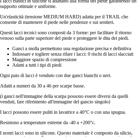
I lacci elastici in silicone si adattano alla forma del piede garantendo un
supporto ottimale e uniforme.
Un'elasticità (tensione MEDIUM HARD) adatta per il TRAIL che
consente di mantenere il piede nelle pendenze e sui sentieri.
Questi lacci tecnici sono composti da 3 forme: per facilitare il ritorno
venoso sulla parte superiore del piede e proteggere le dita dei piedi.
Ganci a molla permettono una regolazione precisa e definitiva
Indossare e togliere senza rifare i lacci: 0 rischi di lacci slacciati
Maggiore spazio di compressione
Adatti a tutti i tipi di piedi
Ogni paio di lacci è venduto con due ganci bianchi o neri.
Adatti a numeri da 30 a 46 per scarpe basse.
(i ganci nell'immagine della scarpa possono essere diversi da quelli
venduti, fare riferimento all'immagine del gancio singolo)
I lacci possono essere puliti in lavatrice a 40°C o con una spugna.
Resistono a temperature estreme da -40 a +200°c.
I nostri lacci sono in silicone. Questo materiale è composto da silicio,