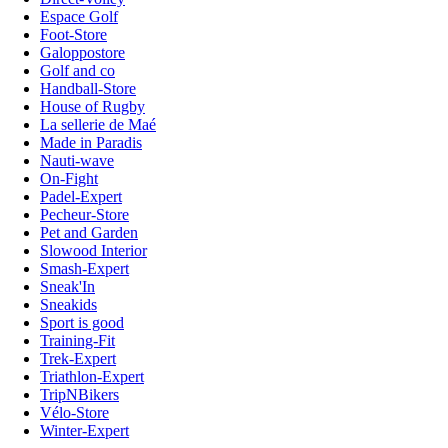
Espace Golf
Foot-Store
Galoppostore
Golf and co
Handball-Store
House of Rugby
La sellerie de Maé
Made in Paradis
Nauti-wave
On-Fight
Padel-Expert
Pecheur-Store
Pet and Garden
Slowood Interior
Smash-Expert
Sneak'In
Sneakids
Sport is good
Training-Fit
Trek-Expert
Triathlon-Expert
TripNBikers
Vélo-Store
Winter-Expert