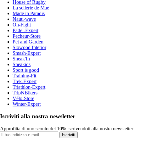
House of Rugby
La sellerie de Maé
Made in Paradis
Nauti-wave
On-Fight
Padel-Expert
Pecheur-Store
Pet and Garden
Slowood Interior
Smash-Expert
Sneak'In
Sneakids
Sport is good
Training-Fit
Trek-Expert
Triathlon-Expert
TripNBikers
Vélo-Store
Winter-Expert
Iscriviti alla nostra newsletter
Approfitta di uno sconto del 10% iscrivendoti alla nostra newsletter
Iscriviti