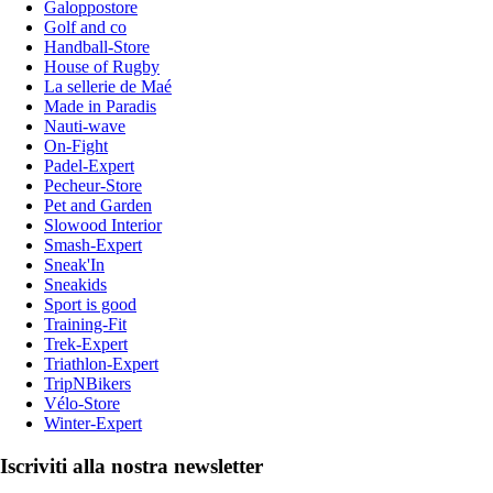
Galoppostore
Golf and co
Handball-Store
House of Rugby
La sellerie de Maé
Made in Paradis
Nauti-wave
On-Fight
Padel-Expert
Pecheur-Store
Pet and Garden
Slowood Interior
Smash-Expert
Sneak'In
Sneakids
Sport is good
Training-Fit
Trek-Expert
Triathlon-Expert
TripNBikers
Vélo-Store
Winter-Expert
Iscriviti alla nostra newsletter