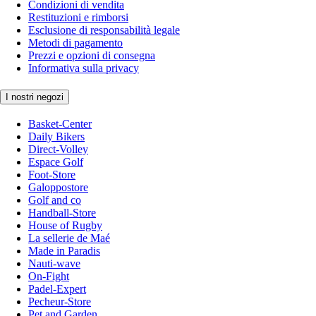
Condizioni di vendita
Restituzioni e rimborsi
Esclusione di responsabilità legale
Metodi di pagamento
Prezzi e opzioni di consegna
Informativa sulla privacy
I nostri negozi
Basket-Center
Daily Bikers
Direct-Volley
Espace Golf
Foot-Store
Galoppostore
Golf and co
Handball-Store
House of Rugby
La sellerie de Maé
Made in Paradis
Nauti-wave
On-Fight
Padel-Expert
Pecheur-Store
Pet and Garden