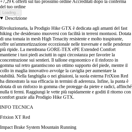
+7,29 €
offerti sul tuo prossimo ordine
Accreditati dopo la conferma
del tuo ordine
Loading...
Descrizione
Rivoluzionaria, la Prodigio Hike GTX è dedicata agli amanti del fast
hiking che desiderano muoversi con facilità in terreni montuosi. Dotata
di una tomaia in mesh High Tenacity resistente e molto traspirante,
offre un'ammortizzazione eccezionale nelle traversate e nelle pendenze
più ripide. La membrana GORE-TEX ePE Extended Comfort
mantiene i tuoi piedi asciutti in ogni circostanza per favorire la
concentrazione sui sentieri. Il tallone ergonomico e il rinforzo in
gomma sul retro garantiscono un ottimo supporto del piede, mentre il
collo in maglia innovativo avvolge la caviglia per aumentare la
stabilità. Nella fanghiglia o nei ghiaioni, la suola esterna FriXion Red
ha dimostrato la sua efficacia in termini di aderenza. Infine, la punta è
dotata di un rinforzo in gomma che protegge da pietre e radici, affinché
nulla ti fermi. Raggiungi le vette più rapidamente e goditi il ritorno con
comfort grazie alla Prodigio Hike GTX.
INFO TECNICA
Frixion XT Red
Impact Brake System Mountain Running