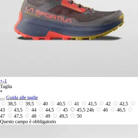
+-1
Taglia
*
Guida alle taglie
38,5
39,5
40
40,5
41
41,5
42
42,5
43
43,5
44
44,5
45
45,5
24h
46
46,5
47
47,5
48
49
49,5
50
Questo campo è obbligatorio