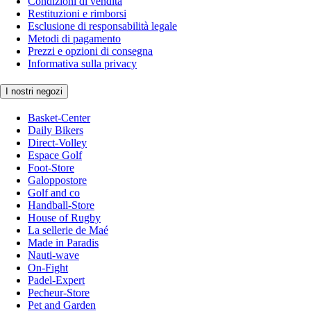
Condizioni di vendita
Restituzioni e rimborsi
Esclusione di responsabilità legale
Metodi di pagamento
Prezzi e opzioni di consegna
Informativa sulla privacy
I nostri negozi
Basket-Center
Daily Bikers
Direct-Volley
Espace Golf
Foot-Store
Galoppostore
Golf and co
Handball-Store
House of Rugby
La sellerie de Maé
Made in Paradis
Nauti-wave
On-Fight
Padel-Expert
Pecheur-Store
Pet and Garden