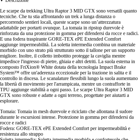
Descrizione
Le scarpe da trekking Ultra Raptor 3 MID GTX sono versatili quanto
tecniche. Che tu stia affrontando un trek a lunga distanza o
percorrendo sentieri locali, queste scarpe sono un’attrezzatura
adattabile per portarti ovunque. La tomaia in ripstop durevole è
rinforzata da una protezione in gomma per difendersi da rocce e radici.
E una fodera traspirante GORE-TEX ePE Extended Comfort
aggiunge impermeabilità. La soletta intermedia combina un materiale
morbido con uno strato più strutturato sotto il tallone per un supporto
migliore. Inoltre, il colletto imbottito protegge la caviglia mentre
impedisce l'ingresso di pietre, ghiaia e altri detriti. La suola esterna in
composto FriXion® White dotata della tecnologia Impact Brake
System™ offre un'aderenza eccezionale per la trazione in salita e il
controllo in discesa. Le scanalature flessibili lungo la suola aumentano
la libertà di movimento per l'arrampicata, mentre un contrafforte in
TPU aggiunge stabilità a ogni passo. Le scarpe Ultra Raptor 3 MID
GTX sono robuste e adatte a ogni terreno, progettate per aiutarti a
esplorare.
Tomaia: Tomaia in mesh durevole e riciclato che allontana il sudore
durante le escursioni intense. Protezione in gomma per difendersi da
rocce e radici
Fodera: GORE-TEX ePE Extended Comfort per impermeabilità e
resistenza allo strappo
Soletta intermedia: Soletta intermedia morbida e confortevole che