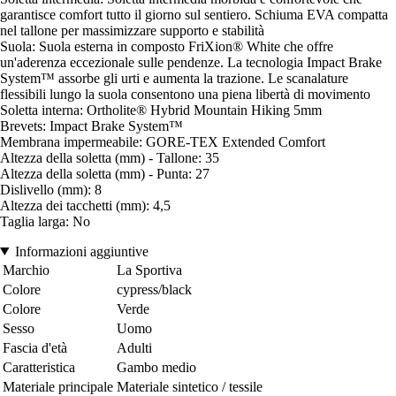
garantisce comfort tutto il giorno sul sentiero. Schiuma EVA compatta
nel tallone per massimizzare supporto e stabilità
Suola: Suola esterna in composto FriXion® White che offre
un'aderenza eccezionale sulle pendenze. La tecnologia Impact Brake
System™ assorbe gli urti e aumenta la trazione. Le scanalature
flessibili lungo la suola consentono una piena libertà di movimento
Soletta interna: Ortholite® Hybrid Mountain Hiking 5mm
Brevets: Impact Brake System™
Membrana impermeabile: GORE-TEX Extended Comfort
Altezza della soletta (mm) - Tallone: 35
Altezza della soletta (mm) - Punta: 27
Dislivello (mm): 8
Altezza dei tacchetti (mm): 4,5
Taglia larga: No
Informazioni aggiuntive
Marchio
La Sportiva
Colore
cypress/black
Colore
Verde
Sesso
Uomo
Fascia d'età
Adulti
Caratteristica
Gambo medio
Materiale principale
Materiale sintetico / tessile