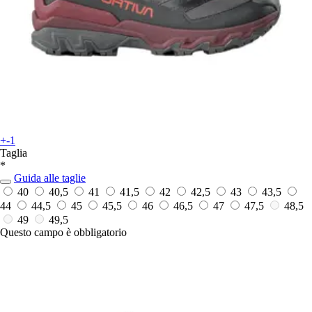
+-1
Taglia
*
Guida alle taglie
40
40,5
41
41,5
42
42,5
43
43,5
44
44,5
45
45,5
46
46,5
47
47,5
48,5
49
49,5
Questo campo è obbligatorio