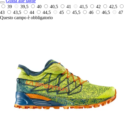
Guida alle taglie
39
39,5
40
40,5
41
41,5
42
42,5
43
43,5
44
44,5
45
45,5
46
46,5
47
Questo campo è obbligatorio