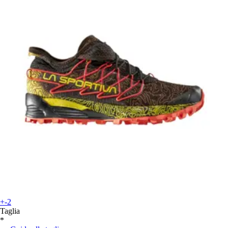
+-2
Taglia
*