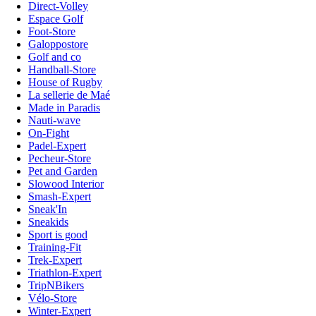
Direct-Volley
Espace Golf
Foot-Store
Galoppostore
Golf and co
Handball-Store
House of Rugby
La sellerie de Maé
Made in Paradis
Nauti-wave
On-Fight
Padel-Expert
Pecheur-Store
Pet and Garden
Slowood Interior
Smash-Expert
Sneak'In
Sneakids
Sport is good
Training-Fit
Trek-Expert
Triathlon-Expert
TripNBikers
Vélo-Store
Winter-Expert