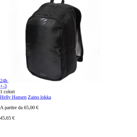
24h
+-3
1 colori
Helly Hansen
Zaino lokka
A partire da
65,00 €
45,65 €