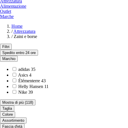
Attrezzatura
Alimentazione
Outlet
Marche
Home
/
Attrezzatura
/
Zaini e borse
Filtri
Spedito entro 24 ore
Marchio
adidas
35
Asics
4
Élémenterre
43
Helly Hansen
11
Nike
39
Mostra di più
(118)
Taglia
Colore
Assortimento
Fascia d'età