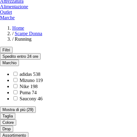
Attrezzatura
Alimentazione
Outlet
Marche
Home
/
Scarpe Donna
/
Running
Filtri
Spedito entro 24 ore
Marchio
adidas
538
Mizuno
119
Nike
198
Puma
74
Saucony
46
Mostra di più
(29)
Taglia
Colore
Drop
Assortimento