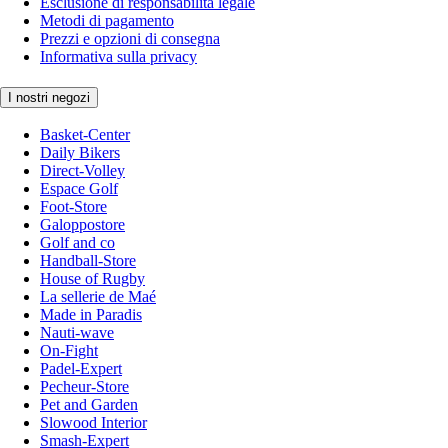
Esclusione di responsabilità legale
Metodi di pagamento
Prezzi e opzioni di consegna
Informativa sulla privacy
I nostri negozi
Basket-Center
Daily Bikers
Direct-Volley
Espace Golf
Foot-Store
Galoppostore
Golf and co
Handball-Store
House of Rugby
La sellerie de Maé
Made in Paradis
Nauti-wave
On-Fight
Padel-Expert
Pecheur-Store
Pet and Garden
Slowood Interior
Smash-Expert