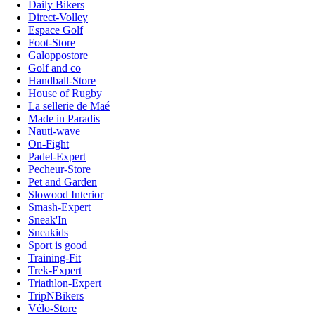
Daily Bikers
Direct-Volley
Espace Golf
Foot-Store
Galoppostore
Golf and co
Handball-Store
House of Rugby
La sellerie de Maé
Made in Paradis
Nauti-wave
On-Fight
Padel-Expert
Pecheur-Store
Pet and Garden
Slowood Interior
Smash-Expert
Sneak'In
Sneakids
Sport is good
Training-Fit
Trek-Expert
Triathlon-Expert
TripNBikers
Vélo-Store